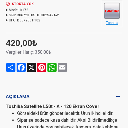
STOKTA YOK
Model:
K172
SKU:
B0672310S1013825A2AW
UPC:
B0672501I102
Toshiba
420,00₺
Vergiler Hariç: 350,00₺
Share
Facebook
X
Pinterest
WhatsApp
Email
AÇIKLAMA
Toshiba Satellite L50t - A - 120 Ekran Cover
Görseldeki ürün gönderilecektir. Ürün ikinci el dir.
Siparişe sadece kasa dahildir. Aksi Bildirilmedikçe
Ürün üzerinde görünebilecek kamera, data kablosu,