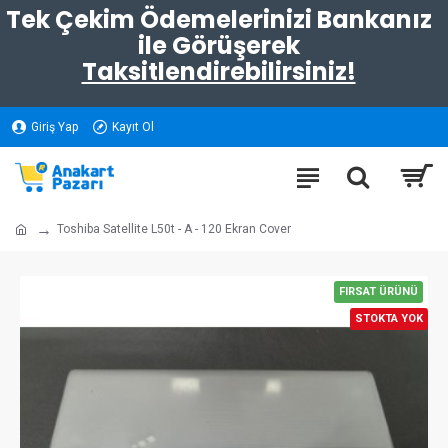
Tek Çekim Ödemelerinizi Bankanız
ile Görüşerek
Taksitlendirebilirsiniz!
Giriş Yap
Kayıt Ol
Toshiba Satellite L50t - A - 120 Ekran Cover
FIRSAT ÜRÜNÜ
STOKTA YOK