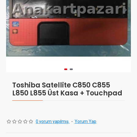
Toshiba Satellite C850 C855
L850 L855 Üst Kasa + Touchpad
0 yorum yapılmış.
-
Yorum Yap