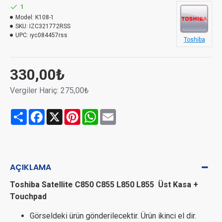
1
Model:
K108-1
SKU:
IZC321772RSS
UPC:
ıyc084457rss
Toshiba
330,00₺
Vergiler Hariç: 275,00₺
Share
Facebook
X
Pinterest
WhatsApp
Email
AÇIKLAMA
Toshiba Satellite C850 C855 L850 L855 Üst Kasa +
Touchpad
Görseldeki ürün gönderilecektir. Ürün ikinci el dir.