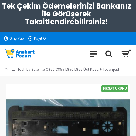
Tek Çekim Ödemelerinizi Bankanız
ile Görüşerek
Taksitlendirebilirsiniz!
Giriş Yap
Kayıt Ol
Toshiba Satellite C850 C855 L850 L855 Üst Kasa + Touchpad
FIRSAT ÜRÜNÜ