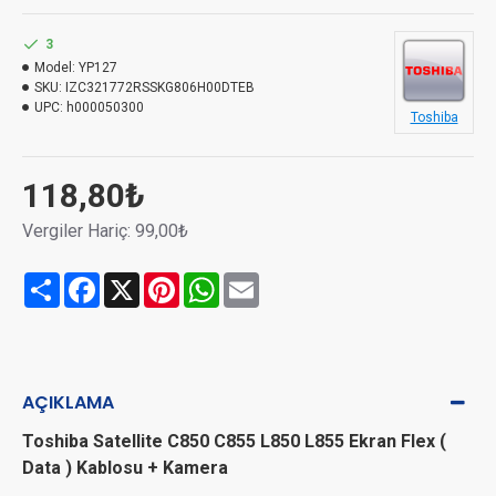
3
Model:
YP127
SKU:
IZC321772RSSKG806H00DTEB
UPC:
h000050300
Toshiba
118,80₺
Vergiler Hariç: 99,00₺
Share
Facebook
X
Pinterest
WhatsApp
Email
AÇIKLAMA
Toshiba Satellite C850 C855 L850 L855 Ekran Flex (
Data ) Kablosu + Kamera