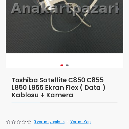
Toshiba Satellite C850 C855
L850 L855 Ekran Flex ( Data )
Kablosu + Kamera
0 yorum yapılmış.
-
Yorum Yap