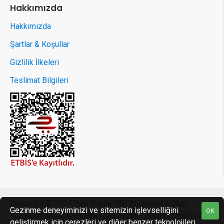
Hakkımızda
Hakkımızda
Şartlar & Koşullar
Gizlilik İlkeleri
Teslimat Bilgileri
Copyright © 2014,Tüm Hakları Blc Bilişime Ait Olup
Gezinme deneyiminizi ve sitemizin işlevselliğini
OK
Kopyalanması Çoğaltılması Kesinlikle Yasaktir.Desing By
Tek Tıkla Ödeme Kolaylığı
geliştirmek için çerezleri ve diğer benzer teknolojileri