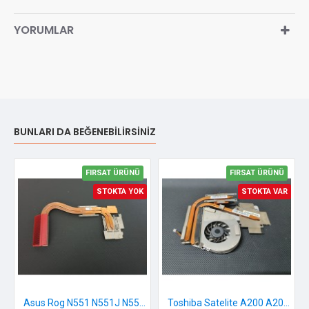
YORUMLAR
BUNLARI DA BEĞENEBILIRSINIZ
FIRSAT ÜRÜNÜ
FIRSAT ÜRÜNÜ
STOKTA YOK
STOKTA VAR
Asus Rog N551 N551J N551JK N551JX N551JB G551 G551J G551JX G551JK Soğutucu Blok
Toshiba Satelite A200 A205 A210 Soğutucu Blok + Fan