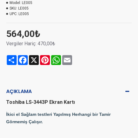
Model:
LE005
SKU:
LE005
UPC:
LE005
564,00₺
Vergiler Hariç: 470,00₺
Share
Facebook
X
Pinterest
WhatsApp
Email
AÇIKLAMA
Toshiba LS-3443P Ekran Kartı
İkici el Sağlam testleri Yapılmış Herhangi bir Tamir
Görmemiş Çalışır.