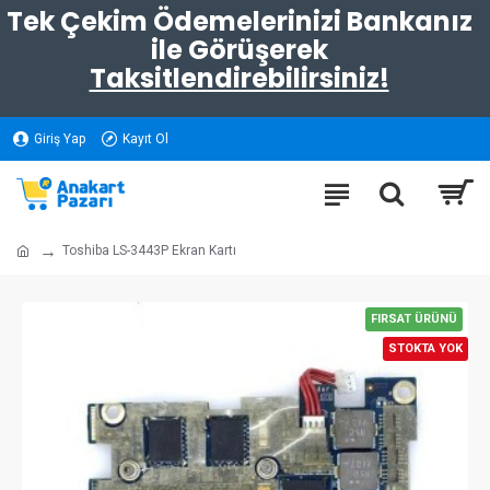
Tek Çekim Ödemelerinizi Bankanız
ile Görüşerek
Taksitlendirebilirsiniz!
Giriş Yap
Kayıt Ol
Toshiba LS-3443P Ekran Kartı
FIRSAT ÜRÜNÜ
STOKTA YOK