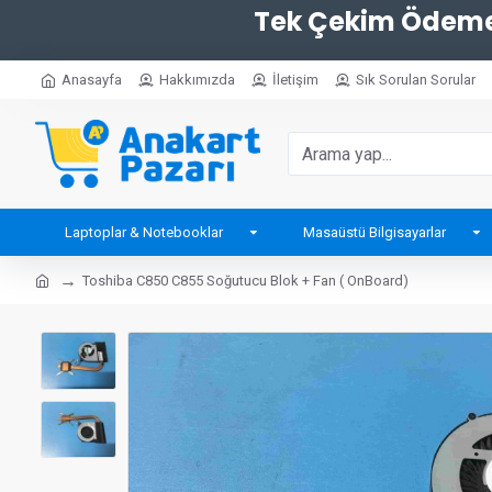
Tek Çekim Ödemel
Anasayfa
Hakkımızda
İletişim
Sık Sorulan Sorular
Laptoplar & Notebooklar
Masaüstü Bilgisayarlar
Toshiba C850 C855 Soğutucu Blok + Fan ( OnBoard)