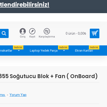
tlendirebilirsiniz!
0 ürün - 0,00₺
Giriş
Kayıt
Karşılaştırma
İndirim
İndirim
İndirim
nakartlar
Laptop Yedek Parça
Ekran Kartları
855 Soğutucu Blok + Fan ( OnBoard)
mış.
-
Yorum Yap