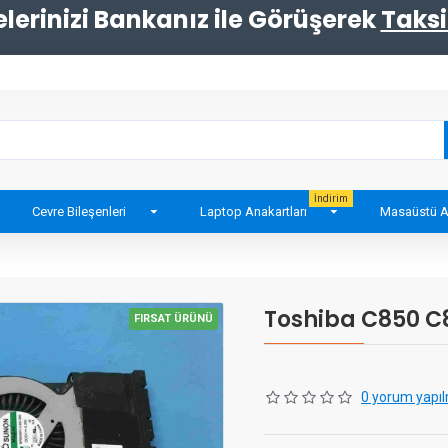
erinizi Bankanız ile Görüşerek
Taksi
İndirim
Cevre Bileşenleri
Laptop Anakartları
Masaüstü A
Toshiba C850 C
FIRSAT ÜRÜNÜ
0 yorum yapıl