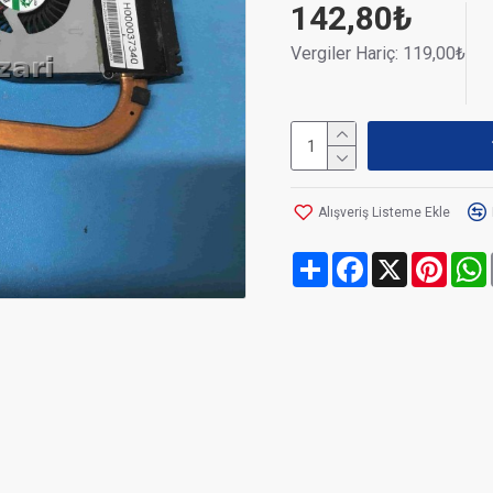
142,80₺
Vergiler Hariç: 119,00₺
Alışveriş Listeme Ekle
Share
Facebook
X
Pinte