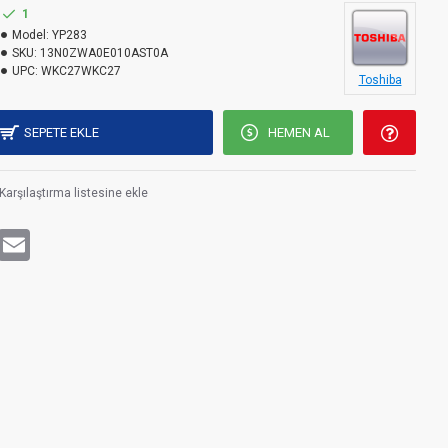
1
Model:
YP283
SKU:
13N0ZWA0E010AST0A
UPC:
WKC27WKC27
Toshiba
SEPETE EKLE
HEMEN AL
Karşılaştırma listesine ekle
rest
WhatsApp
Email