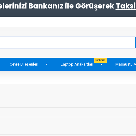
erinizi Bankanız ile Görüşerek
Taksi
İndirim
Cevre Bileşenleri
Laptop Anakartları
Masaüstü A