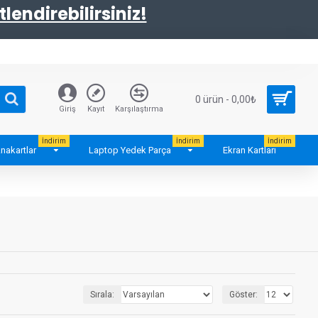
tlendirebilirsiniz!
0 ürün - 0,00₺
Giriş
Kayıt
Karşılaştırma
İndirim
İndirim
İndirim
nakartlar
Laptop Yedek Parça
Ekran Kartları
Sırala:
Göster: