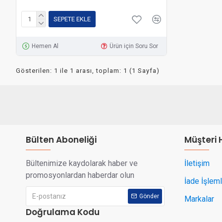
Durumdadır. Bazı Ürünlerde Defo Çıkabilir Veya
Kend..
SEPETE EKLE
Hemen Al
Ürün için Soru Sor
Gösterilen: 1 ile 1 arası, toplam: 1 (1 Sayfa)
Bülten Aboneliği
Müşteri 
Bültenimize kaydolarak haber ve
İletişim
promosyonlardan haberdar olun
İade İşleml
Gönder
Markalar
Doğrulama Kodu