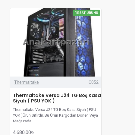
FIRSAT ÜRÜNÜ
Thermaltake
C052
Thermaltake Versa J24 TG Boş Kasa
Siyah ( PSU YOK )
Thermaltake Versa J24 TG Boş Kasa Siyah ( PSU
YOK )Ürün Sıfırdır. Bu Ürün Kargodan Dönen Veya
Mağazada
Sergilenmiş Teşhir Üründür.Üründe PSU Yoktur. Ürün
4.680,00₺
Testleri Yapılmıştır Rgb ve Fanları Çalışır