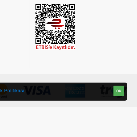
ik Politikası
.
OK