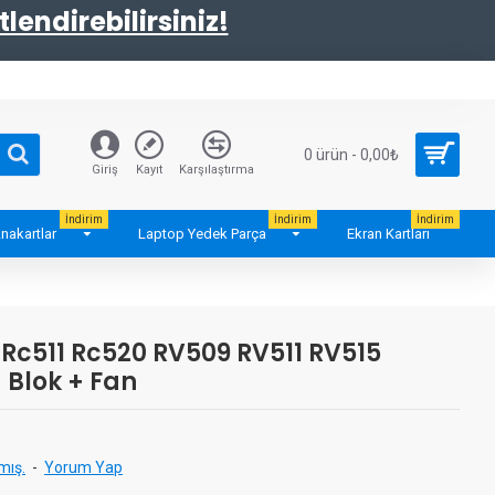
tlendirebilirsiniz!
0 ürün - 0,00₺
Giriş
Kayıt
Karşılaştırma
İndirim
İndirim
İndirim
nakartlar
Laptop Yedek Parça
Ekran Kartları
Rc511 Rc520 RV509 RV511 RV515
 Blok + Fan
mış.
-
Yorum Yap