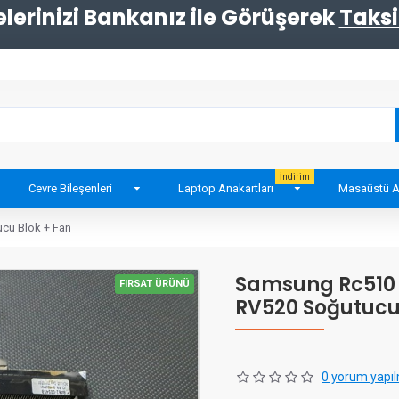
erinizi Bankanız ile Görüşerek
Taksi
İndirim
Cevre Bileşenleri
Laptop Anakartları
Masaüstü A
cu Blok + Fan
Samsung Rc510 
FIRSAT ÜRÜNÜ
RV520 Soğutucu
0 yorum yapıl