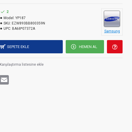
2
Model:
YP187
SKU:
EZW893BB800359N
UPC:
BA68*07372A
Samsung
SEPETE EKLE
HEMEN AL
Karşılaştırma listesine ekle
rest
WhatsApp
Email