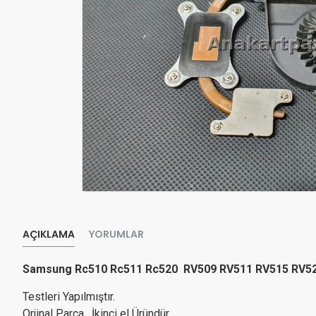
AÇIKLAMA
YORUMLAR
Samsung Rc510 Rc511 Rc520 RV509 RV511 RV515 RV520
Testleri Yapılmıştır.
Orjinal Parça , İkinci el Üründür.