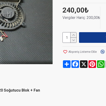
240,00₺
Vergiler Hariç: 200,00₺
Alışveriş Listeme Ekle
Share
Facebook
X
Pinte
 Soğutucu Blok + Fan