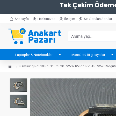
Tek Çekim Ödemel
Anasayfa
Hakkımızda
İletişim
Sık Sorulan Sorular
Laptoplar & Notebooklar
Masaüstü Bilgisayarlar
Samsung Rc510 Rc511 Rc520 RV509 RV511 RV515 RV520 Soğutu