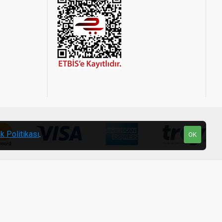
ik Politikası
.
OK