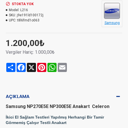
STOKTA YOK
Model:
L216
SKU:
j9e191ld100172j
UPC:
t8l6fmd1o063
Samsung
1.200,00₺
Vergiler Hariç: 1.000,00₺
Share
Facebook
X
Pinterest
WhatsApp
Email
AÇIKLAMA
Samsung NP270E5E NP300E5E Anakart Celeron
İkici El Sağlam Testleri Yapılmış Herhangi Bir Tamir
Görmemiş Çalışır Testli Anakart