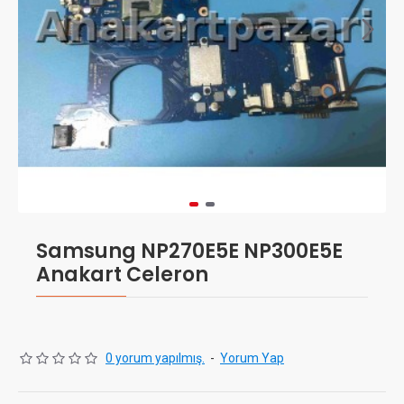
Samsung NP270E5E NP300E5E
Anakart Celeron
0 yorum yapılmış.
-
Yorum Yap