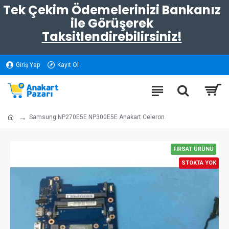
Tek Çekim Ödemelerinizi Bankanız
ile Görüşerek
Taksitlendirebilirsiniz!
Giriş Yap
Kayıt Ol
Samsung NP270E5E NP300E5E Anakart Celeron
FIRSAT ÜRÜNÜ
STOKTA YOK