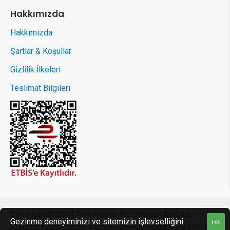
Hakkımızda
Hakkımızda
Şartlar & Koşullar
Gizlilik İlkeleri
Teslimat Bilgileri
Copyright © 2014,Tüm Hakları Blc Bilişime Ait Olup
Gezinme deneyiminizi ve sitemizin işlevselliğini
OK
Kopyalanması Çoğaltılması Kesinlikle Yasaktir.Desing By