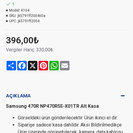
1
Model:
K104
SKU:
jk5791ff200460a
UPC:
jk5791ff2004
396,00₺
Vergiler Hariç: 330,00₺
Share
Facebook
X
Pinterest
WhatsApp
Email
AÇIKLAMA
Samsung 470R NP470R5E-X01TR Alt Kasa
Görseldeki ürün gönderilecektir. Ürün ikinci el dir.
Siparişe sadece kasa dahildir. Aksi Bildirilmedikçe
Ürün üzerinde görünebilecek kamera, data kablosu,