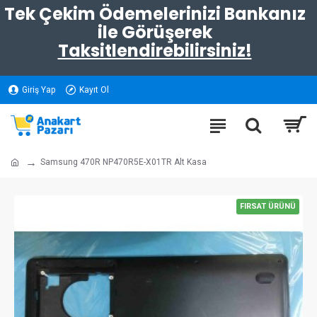
Tek Çekim Ödemelerinizi Bankanız
ile Görüşerek
Taksitlendirebilirsiniz!
Giriş Yap
Kayıt Ol
Samsung 470R NP470R5E-X01TR Alt Kasa
FIRSAT ÜRÜNÜ