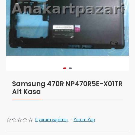
Samsung 470R NP470R5E-X01TR
Alt Kasa
0 yorum yapılmış.
-
Yorum Yap