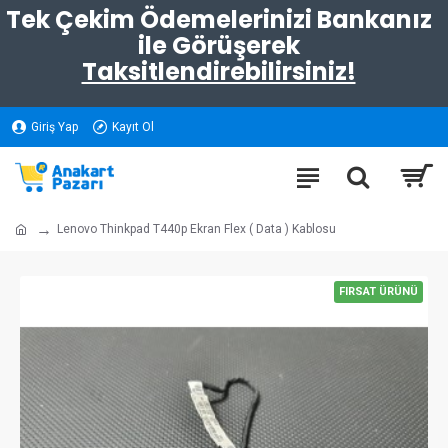
Tek Çekim Ödemelerinizi Bankanız
ile Görüşerek
Taksitlendirebilirsiniz!
Giriş Yap
Kayıt Ol
Lenovo Thinkpad T440p Ekran Flex ( Data ) Kablosu
FIRSAT ÜRÜNÜ