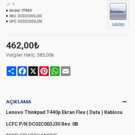
1
Model:
YP883
SKU:
DC02C003J30
UPC:
DC02C003J30
Lenovo
462,00₺
Vergiler Hariç: 385,00₺
Share
Facebook
X
Pinterest
WhatsApp
Email
AÇIKLAMA
Lenovo Thinkpad T440p Ekran Flex ( Data ) Kablosu
LCFC P/N DC02C003J30 Rev. 0B