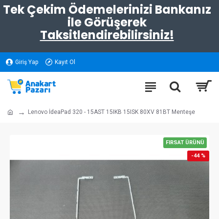
Tek Çekim Ödemelerinizi Bankanız
ile Görüşerek
Taksitlendirebilirsiniz!
Giriş Yap
Kayıt Ol
Lenovo İdeaPad 320 - 15AST 15IKB 15ISK 80XV 81BT Menteşe
FIRSAT ÜRÜNÜ
-44 %