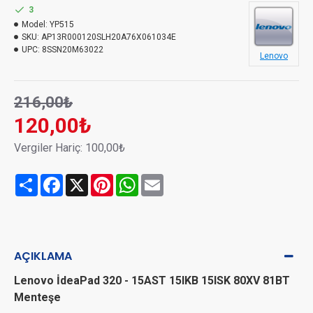
3
Model:
YP515
SKU:
AP13R000120SLH20A76X061034E
UPC:
8SSN20M63022
Lenovo
216,00₺
120,00₺
Vergiler Hariç: 100,00₺
Share
Facebook
X
Pinterest
WhatsApp
Email
AÇIKLAMA
Lenovo İdeaPad 320 - 15AST 15IKB 15ISK 80XV 81BT
Menteşe