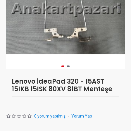
Lenovo İdeaPad 320 - 15AST
15IKB 15ISK 80XV 81BT Menteşe
0 yorum yapılmış.
-
Yorum Yap