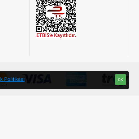
ik Politikası
.
OK