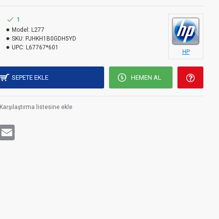
1
Model:
L277
SKU:
PJHKH1B0GDH5YD
UPC:
L67767*601
HP
SEPETE EKLE
HEMEN AL
Karşılaştırma listesine ekle
rest
WhatsApp
Email