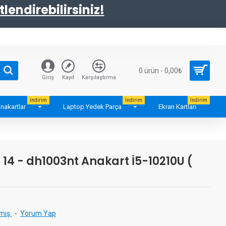
tlendirebilirsiniz!
0 ürün - 0,00₺
Giriş
Kayıt
Karşılaştırma
İndirim
İndirim
İndirim
nakartlar
Laptop Yedek Parça
Ekran Kartları
 14 - dh1003nt Anakart İ5-10210U (
mış.
-
Yorum Yap