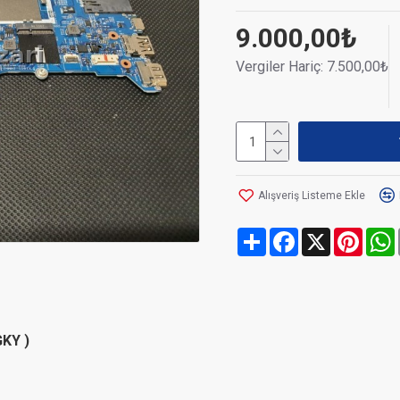
9.000,00₺
Vergiler Hariç: 7.500,00₺
Alışveriş Listeme Ekle
Share
Facebook
X
Pinte
GKY )