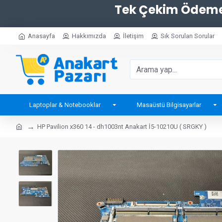
Tek Çekim Ödemel
Anasayfa
Hakkımızda
İletişim
Sık Sorulan Sorular
Laptoplar & Notebooklar
Masaüstü Bilgisayarlar
HP Pavilion x360 14 - dh1003nt Anakart İ5-10210U ( SRGKY )