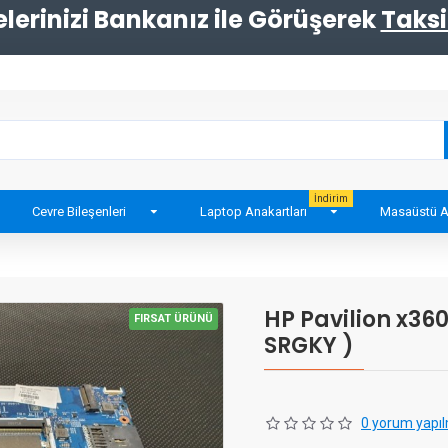
erinizi Bankanız ile Görüşerek
Taksi
İndirim
Cevre Bileşenleri
Laptop Anakartları
Masaüstü A
HP Pavilion x360
FIRSAT ÜRÜNÜ
SRGKY )
0 yorum yapıl