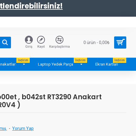
tlendirebilirsiniz!
0 ürün - 0,00₺
Giriş
Kayıt
Karşılaştırma
İndirim
İndirim
İndirim
nakartlar
Laptop Yedek Parça
Ekran Kartları
 b00et , b042st RT3290 Anakart
R0V4 )
mış.
-
Yorum Yap