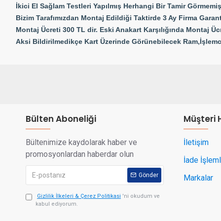
İkici El Sağlam Testleri Yapılmış Herhangi Bir Tamir Görmemiş 
Bizim Tarafımızdan Montaj Edildiği Taktirde 3 Ay Firma Garant
Montaj Ücreti 300 TL dir. Eski Anakart Karşılığında Montaj Ücr
Aksi Bildirilmedikçe Kart Üzerinde Görünebilecek Ram,İşlemci
Bülten Aboneliği
Müşteri 
Bültenimize kaydolarak haber ve
İletişim
promosyonlardan haberdar olun
İade İşleml
Gönder
Markalar
Gizlilik İlkeleri & Çerez Politikasi
'ni okudum ve
kabul ediyorum.