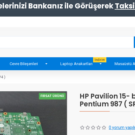
erinizi Bankanız ile Görüşerek
Taksi
İndirim
Cevre Bileşenleri
Laptop Anakartları
Masaüstü A
V4 )
HP Pavilion 15-
FIRSAT ÜRÜNÜ
Pentium 987 ( S
0 yorum yapıl