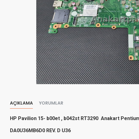
AÇIKLAMA
YORUMLAR
HP Pavilion 15- b00et , b042st RT3290 Anakart Pentium
DA0U36MB6D0 REV. D U36