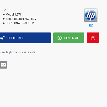
1
Model:
L278
SKU:
PDFSR012C2F8GV
UPC:
FCN4GR53HSTP
HP
SEPETE EKLE
HEMEN AL
Karşılaştırma listesine ekle
rest
WhatsApp
Email