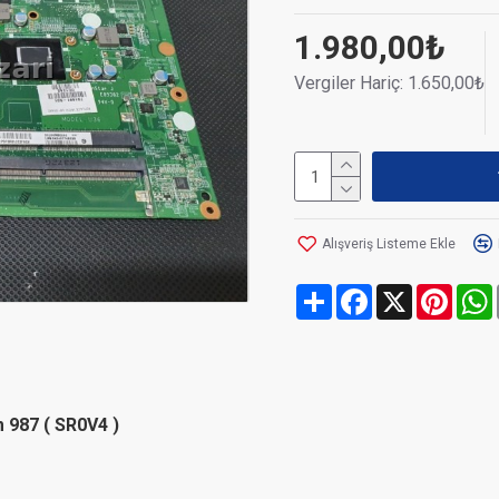
1.980,00₺
Vergiler Hariç: 1.650,00₺
Alışveriş Listeme Ekle
Share
Facebook
X
Pinte
 987 ( SR0V4 )