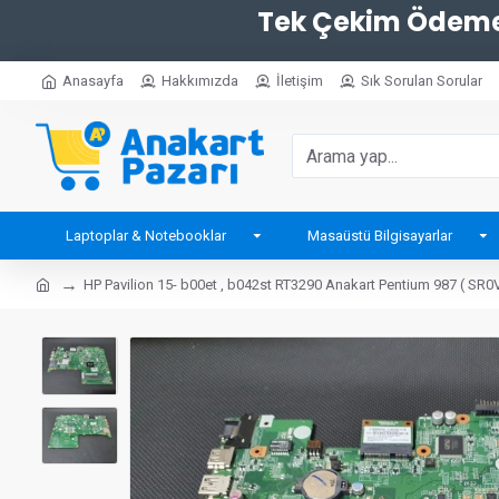
Tek Çekim Ödemel
Anasayfa
Hakkımızda
İletişim
Sık Sorulan Sorular
Laptoplar & Notebooklar
Masaüstü Bilgisayarlar
HP Pavilion 15- b00et , b042st RT3290 Anakart Pentium 987 ( SR0