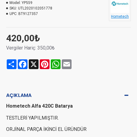
Model:
YP559
SKU:
UTL2020102051778
UPC:
BT9127357
Hometech
420,00₺
Vergiler Hariç: 350,00₺
Share
Facebook
X
Pinterest
WhatsApp
Email
AÇIKLAMA
Hometech Alfa 420C Batarya
TESTLERİ YAPILMIŞTIR.
ORJİNAL PARÇA İKİNCİ EL ÜRÜNDÜR