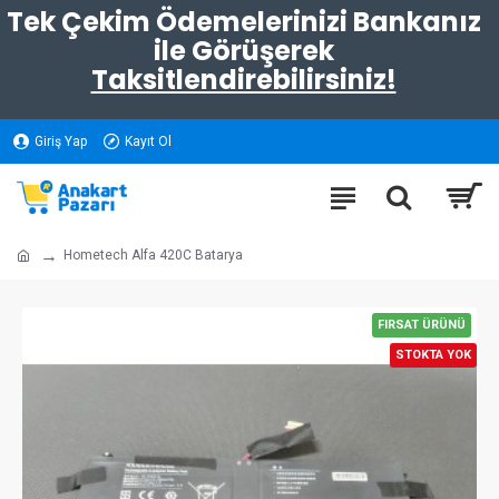
Tek Çekim Ödemelerinizi Bankanız
ile Görüşerek
Taksitlendirebilirsiniz!
Giriş Yap
Kayıt Ol
Hometech Alfa 420C Batarya
FIRSAT ÜRÜNÜ
STOKTA YOK