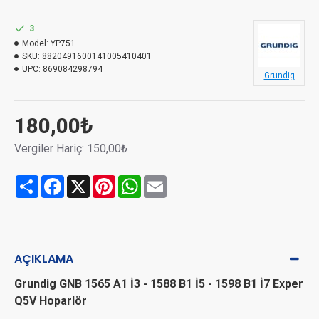
3
Model:
YP751
SKU:
8820491600141005410401
UPC:
869084298794
Grundig
180,00₺
Vergiler Hariç: 150,00₺
Share
Facebook
X
Pinterest
WhatsApp
Email
AÇIKLAMA
Grundig GNB 1565 A1 İ3 - 1588 B1 İ5 - 1598 B1 İ7 Exper
Q5V Hoparlör