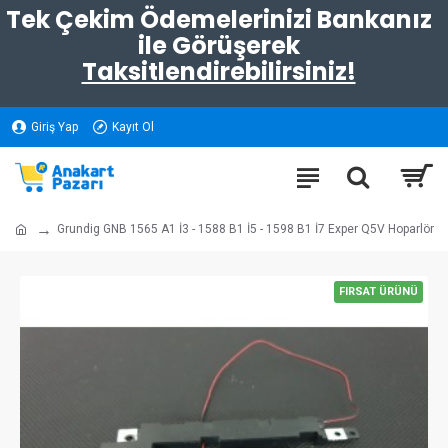
Tek Çekim Ödemelerinizi Bankanız
ile Görüşerek
Taksitlendirebilirsiniz!
Giriş Yap
Kayıt Ol
Grundig GNB 1565 A1 İ3 - 1588 B1 İ5 - 1598 B1 İ7 Exper Q5V Hoparlör
FIRSAT ÜRÜNÜ