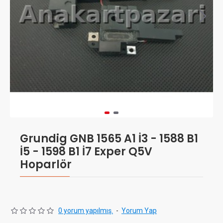
Grundig GNB 1565 A1 İ3 - 1588 B1
İ5 - 1598 B1 İ7 Exper Q5V
Hoparlör
0 yorum yapılmış.
-
Yorum Yap