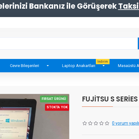
erinizi Bankanız ile Görüşerek
Taksi
İndirim
Cevre Bileşenleri
Laptop Anakartları
Masaüstü A
FUJİTSU S SERİES
FIRSAT ÜRÜNÜ
STOKTA YOK
0 yorum yapıl