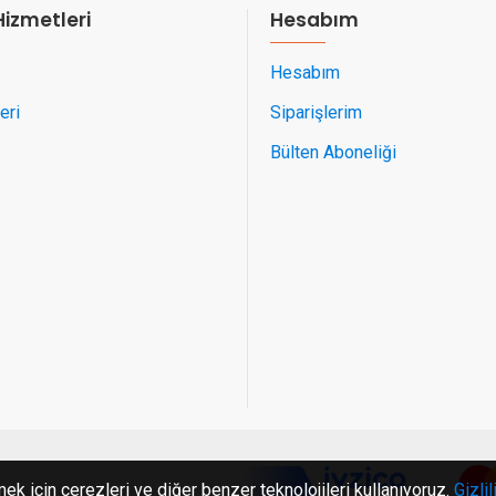
Hizmetleri
Hesabım
Hesabım
eri
Siparişlerim
Bülten Aboneliği
ek için çerezleri ve diğer benzer teknolojileri kullanıyoruz.
Gizlil
c