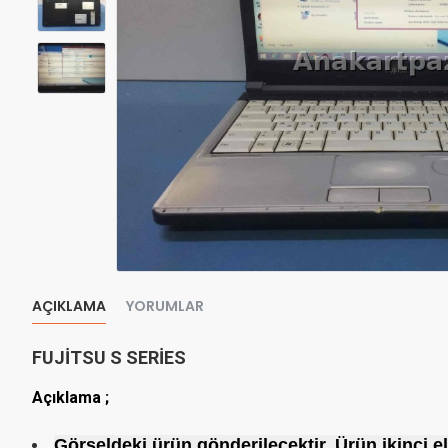
AÇIKLAMA
YORUMLAR
FUJİTSU S SERİES
Açıklama ;
Görseldeki ürün gönderilecektir. Ürün ikinci eldi