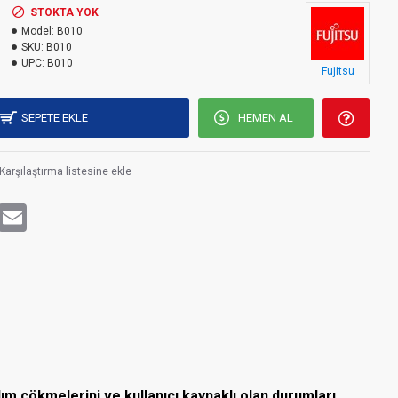
STOKTA YOK
Model:
B010
SKU:
B010
UPC:
B010
Fujitsu
SEPETE EKLE
HEMEN AL
Karşılaştırma listesine ekle
rest
WhatsApp
Email
ılım çökmelerini ve kullanıcı kaynaklı olan durumları