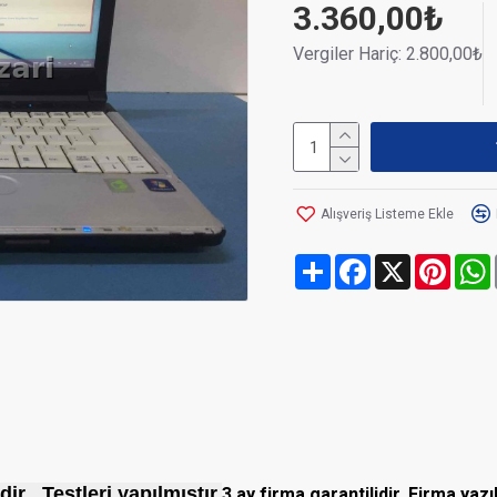
3.360,00₺
Vergiler Hariç: 2.800,00₺
Alışveriş Listeme Ekle
Share
Facebook
X
Pinte
r . Testleri yapılmıştır.
3 ay firma garantilidir. Firma yaz