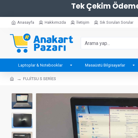
Tek Çekim Ödemel
Anasayfa
Hakkımızda
İletişim
Sık Sorulan Sorular
Laptoplar & Notebooklar
Masaüstü Bilgisayarlar
FUJİTSU S SERİES