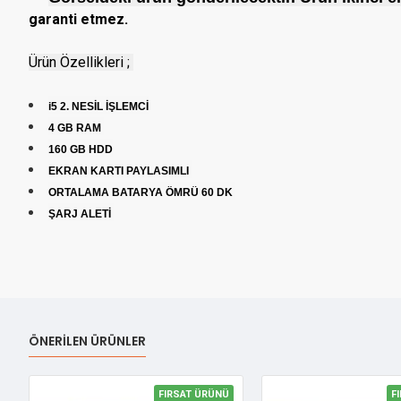
garanti etmez.
Ürün Özellikleri ;
i5 2. NESİL İŞLEMCİ
4 GB RAM
160 GB HDD
EKRAN KARTI PAYLASIMLI
ORTALAMA BATARYA ÖMRÜ 60 DK
ŞARJ ALETİ
ÖNERILEN ÜRÜNLER
FIRSAT ÜRÜNÜ
F