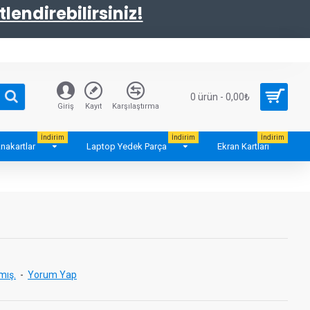
tlendirebilirsiniz!
0 ürün - 0,00₺
Giriş
Kayıt
Karşılaştırma
İndirim
İndirim
İndirim
nakartlar
Laptop Yedek Parça
Ekran Kartları
mış.
-
Yorum Yap