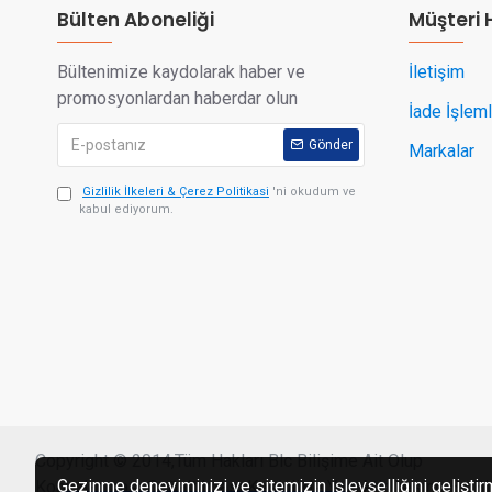
Bülten Aboneliği
Müşteri 
Bültenimize kaydolarak haber ve
İletişim
promosyonlardan haberdar olun
İade İşleml
Gönder
Markalar
Gizlilik İlkeleri & Çerez Politikasi
'ni okudum ve
kabul ediyorum.
Tek Tıkla Ödeme Kolaylığı
Copyright © 2014,Tüm Hakları Blc Bilişime Ait Olup
Gezinme deneyiminizi ve sitemizin işlevselliğini geliştirm
Kopyalanması Çoğaltılması Kesinlikle Yasaktir.Desing By Bl
7/24 Canlı Destek