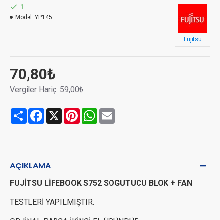
1
Model:
YP145
Fujitsu
70,80₺
Vergiler Hariç: 59,00₺
Share
Facebook
X
Pinterest
WhatsApp
Email
AÇIKLAMA
FUJİTSU LİFEBOOK S752 SOGUTUCU BLOK + FAN
TESTLERİ YAPILMIŞTIR.