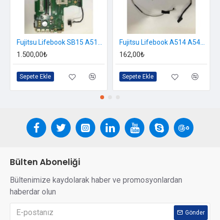
Fujitsu Lifebook SB15 A514 A544 Anakart
Fujitsu Lifebook A514 A544 Data Kablosu
1.500,00₺
162,00₺
Sepete Ekle
Sepete Ekle
Bülten Aboneliği
Bültenimize kaydolarak haber ve promosyonlardan
haberdar olun
Gönder