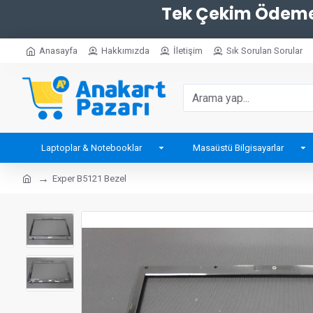
Tek Çekim Ödemel
Anasayfa
Hakkımızda
İletişim
Sık Sorulan Sorular
Laptoplar & Notebooklar
Masaüstü Bilgisayarlar
Exper B5121 Bezel