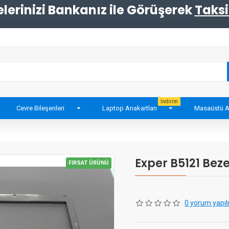
erinizi Bankanız ile Görüşerek
Taksi
İndirim
Cevre Bileşenleri
Laptop Anakartları
Masaüstü A
Exper B5121 Beze
FIRSAT ÜRÜNÜ
0 yorum yapıl