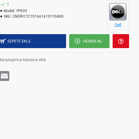
1
Model:
YP633
SKU:
CN0FK1TC7016616101YGA00
Dell
SEPETE EKLE
HEMEN AL
Karşılaştırma listesine ekle
rest
WhatsApp
Email