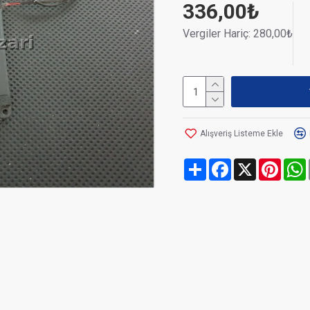
336,00₺
Vergiler Hariç: 280,00₺
Alışveriş Listeme Ekle
Share
Facebook
X
Pinte