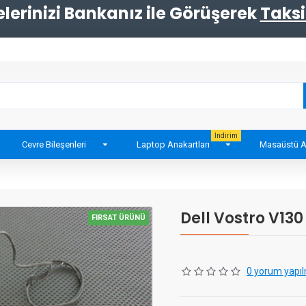
erinizi Bankanız ile Görüşerek
Taksi
İndirim
Cevre Bileşenleri
Laptop Anakartları
Masaüstü A
Dell Vostro V130
FIRSAT ÜRÜNÜ
0 yorum yapıl