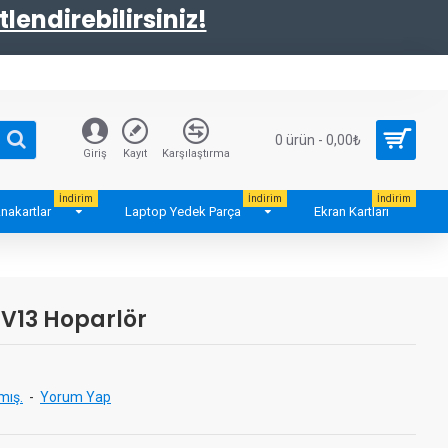
tlendirebilirsiniz!
0 ürün - 0,00₺
Giriş
Kayıt
Karşılaştırma
İndirim
İndirim
İndirim
nakartlar
Laptop Yedek Parça
Ekran Kartları
 V13 Hoparlör
mış.
-
Yorum Yap