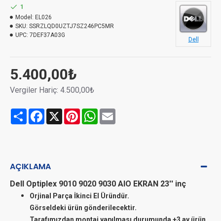
1
Model:
EL026
SKU:
SSRZLQD0UZTJ7SZ246PC5MR
UPC:
7DEF37A03G
Dell
5.400,00₺
Vergiler Hariç: 4.500,00₺
Share
Facebook
X
Pinterest
WhatsApp
Email
AÇIKLAMA
Dell Optiplex 9010 9020 9030 AIO EKRAN 23'' inç
Orjinal Parça İkinci El Üründür.
Görseldeki ürün gönderilecektir.
Tarafımızdan montaj yapılması durumunda +3 ay ürün