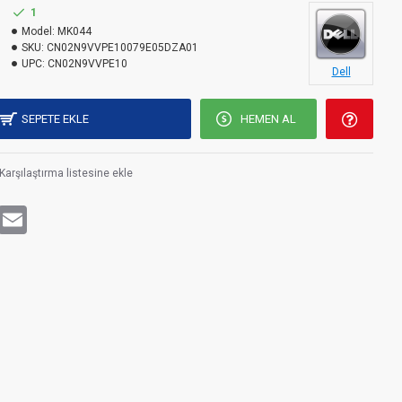
1
Model:
MK044
SKU:
CN02N9VVPE10079E05DZA01
UPC:
CN02N9VVPE10
Dell
SEPETE EKLE
HEMEN AL
Karşılaştırma listesine ekle
rest
WhatsApp
Email