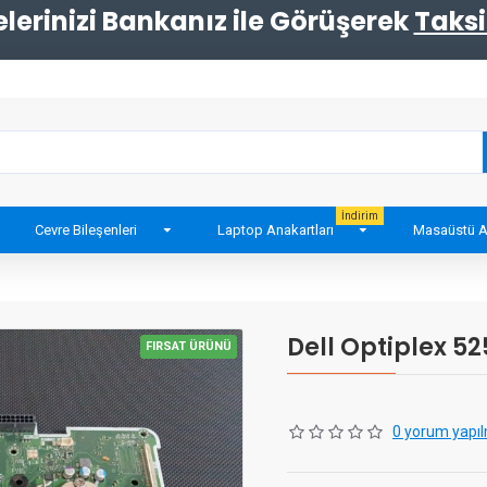
erinizi Bankanız ile Görüşerek
Taksi
İndirim
Cevre Bileşenleri
Laptop Anakartları
Masaüstü A
Dell Optiplex 5
FIRSAT ÜRÜNÜ
0 yorum yapıl