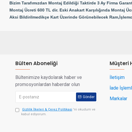
Bizim Tarafımızdan Montaj Edildiği Taktirde 3 Ay Firma Garant
Montaj Ücreti 600 TL dir. Eski Anakart Karşılığında Montaj Ücr
Aksi Bildirilmedikçe Kart Üzerinde Görünebilecek Ram,İşlemc
Bülten Aboneliği
Müşteri 
Bültenimize kaydolarak haber ve
İletişim
promosyonlardan haberdar olun
İade İşleml
Gönder
Markalar
Gizlilik İlkeleri & Çerez Politikasi
'ni okudum ve
kabul ediyorum.