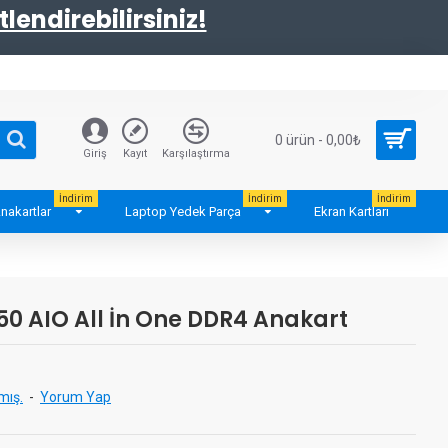
tlendirebilirsiniz!
0 ürün - 0,00₺
Giriş
Kayıt
Karşılaştırma
İndirim
İndirim
İndirim
nakartlar
Laptop Yedek Parça
Ekran Kartları
250 AIO All İn One DDR4 Anakart
mış.
-
Yorum Yap