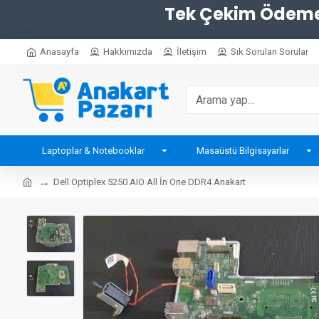
Tek Çekim Ödemel
Anasayfa
Hakkımızda
İletişim
Sık Sorulan Sorular
Laptoplar & Notebooklar
Masaüstü Bilgisayarlar
Dell Optiplex 5250 AIO All İn One DDR4 Anakart