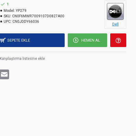
1
Model:
YP279
SKU:
CN0F6MWR7009107D0827A00
UPC:
CN0JDDY66036
Dell
SEPETE EKLE
HEMEN AL
Karşılaştırma listesine ekle
rest
WhatsApp
Email