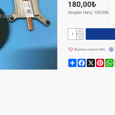
180,00₺
Vergiler Hariç: 150,00₺
Alışveriş Listeme Ekle
Share
Facebook
X
Pinte