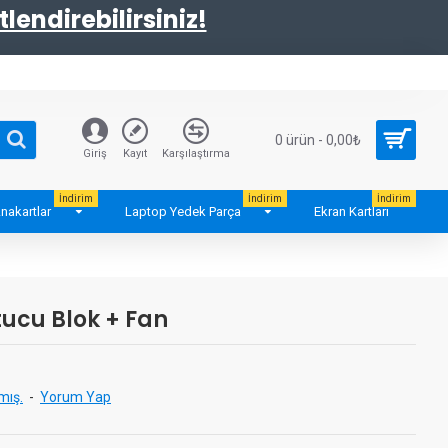
tlendirebilirsiniz!
0 ürün - 0,00₺
Giriş
Kayıt
Karşılaştırma
İndirim
İndirim
İndirim
nakartlar
Laptop Yedek Parça
Ekran Kartları
tucu Blok + Fan
mış.
-
Yorum Yap