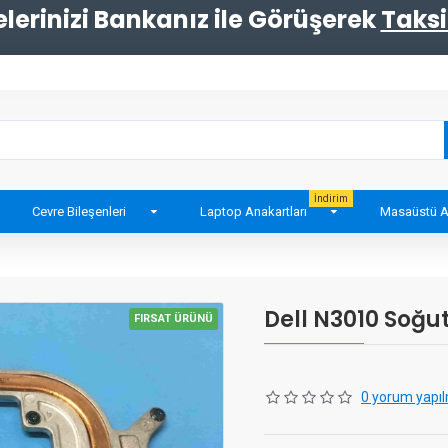
erinizi Bankanız ile Görüşerek
Taksi
İndirim
Cevre Bileşenleri
Laptop Anakartları
Masaüstü A
Dell N3010 Soğu
FIRSAT ÜRÜNÜ
0 yorum yapıl