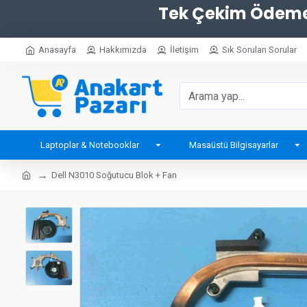
Tek Çekim Ödemel
Anasayfa
Hakkımızda
İletişim
Sık Sorulan Sorular
Laptoplar & Notebooklar
Masaüstü Bilgisayarlar
Dell N3010 Soğutucu Blok + Fan