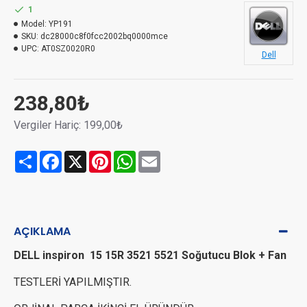
1
Model:
YP191
SKU:
dc28000c8f0fcc2002bq0000mce
UPC:
AT0SZ0020R0
Dell
238,80₺
Vergiler Hariç: 199,00₺
Share
Facebook
X
Pinterest
WhatsApp
Email
AÇIKLAMA
DELL inspiron 15 15R 3521 5521 Soğutucu Blok + Fan
TESTLERİ YAPILMIŞTIR.