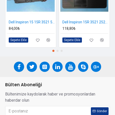
Dell İnspiron 15 15R 3521 5521 3521 3537 5537 3531 P28F Hoparlör
Dell İnspiron 15R 3521 2521 3537 3521 5521 5537 Üst Kasa + Touchpad
84,00₺
118,80₺
Sepete Ekle
Sepete Ekle
Bülten Aboneliği
Bültenimize kaydolarak haber ve promosyonlardan
haberdar olun
Gönder