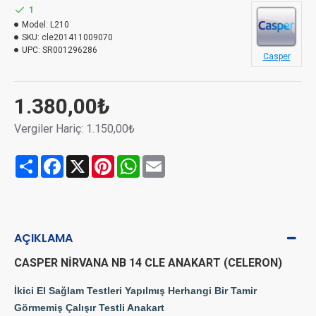
1
Model:
L210
SKU:
cle201411009070
UPC:
SR001296286
Casper
1.380,00₺
Vergiler Hariç: 1.150,00₺
Share
Facebook
X
Pinterest
WhatsApp
Email
AÇIKLAMA
CASPER NİRVANA NB 14 CLE ANAKART (CELERON)
İkici El Sağlam Testleri Yapılmış Herhangi Bir Tamir
Görmemiş Çalışır Testli Anakart