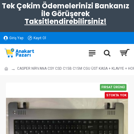
Tek Çekim Ödemelerinizi Bankanız
ile Görüşerek
Taksitlendirebilirsiniz!
Giriş Yap
Kayıt Ol
CASPER NİRVANA CSY CSD C15B C15M CGU ÜST KASA + KLAVYE + H
FIRSAT ÜRÜNÜ
STOKTA YOK