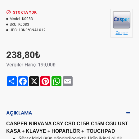
STOKTA YOK
Model:
K0083
SKU:
K0083
UPC:
13N0*CNA1X12
Casper
238,80₺
Vergiler Hariç: 199,00₺
Share
Facebook
X
Pinterest
WhatsApp
Email
AÇIKLAMA
CASPER NİRVANA CSY CSD C15B C15M CGU ÜST
KASA + KLAVYE + HOPARLÖR + TOUCHPAD
Görseldeki ürün gönderilecektir. Ürün ikinci el dir.