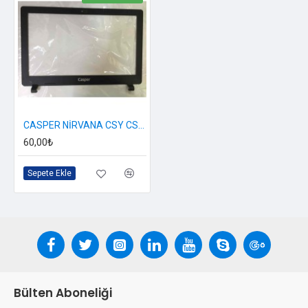
CASPER NİRVANA CSY CSD C15B C15M CGU BAZEL
60,00₺
Sepete Ekle
Bülten Aboneliği