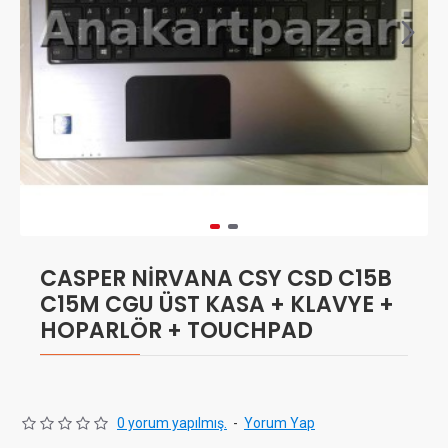
CASPER NİRVANA CSY CSD C15B
C15M CGU ÜST KASA + KLAVYE +
HOPARLÖR + TOUCHPAD
0 yorum yapılmış.
-
Yorum Yap