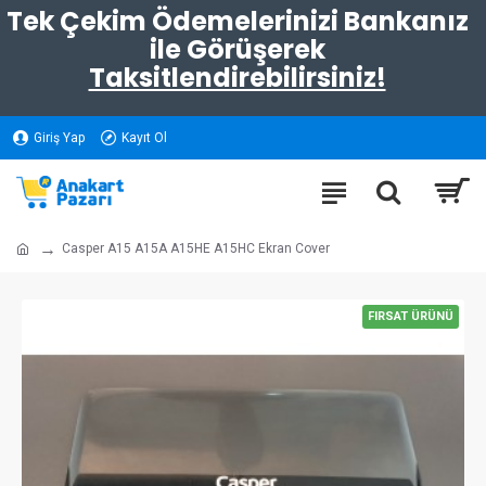
Tek Çekim Ödemelerinizi Bankanız
ile Görüşerek
Taksitlendirebilirsiniz!
Giriş Yap
Kayıt Ol
Casper A15 A15A A15HE A15HC Ekran Cover
FIRSAT ÜRÜNÜ