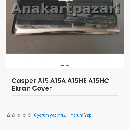
Casper A15 A15A A15HE A15HC
Ekran Cover
0 yorum yapılmış.
-
Yorum Yap