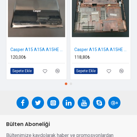
Casper A15 A15A A15HE A15HC Ekran Cover
Casper A15 A15A A15HE A15HC Alt Kasa
120,00₺
118,80₺
Sepete Ekle
Sepete Ekle
Bülten Aboneliği
Bültenimize kaydolarak haber ve promosyonlardan