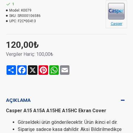
1
Model:
K0079
SKU:
SR000106586
UPC:
F2C*00413
Casper
120,00₺
Vergiler Hariç: 100,00₺
Share
Facebook
X
Pinterest
WhatsApp
Email
AÇIKLAMA
Casper A15 A15A A15HE A15HC Ekran Cover
Görseldeki ürün gönderilecektir. Ürün ikinci el dir.
Siparişe sadece kasa dahildir. Aksi Bildirilmedikçe