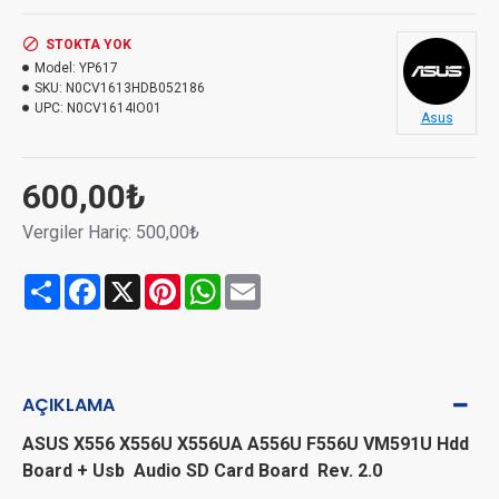
STOKTA YOK
Model:
YP617
SKU:
N0CV1613HDB052186
UPC:
N0CV1614IO01
Asus
600,00₺
Vergiler Hariç: 500,00₺
Share
Facebook
X
Pinterest
WhatsApp
Email
AÇIKLAMA
ASUS X556 X556U X556UA A556U F556U VM591U Hdd
Board + Usb Audio SD Card Board Rev. 2.0