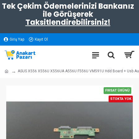
Tek Çekim Ödemelerinizi Bankanız
ile Görüşerek
Taksitlendirebilirsiniz!
Giriş Yap
Kayıt Ol
ASUS X556 X556U X556UA A556U F556U VM591U Hdd Board + Usb Audi
FIRSAT ÜRÜNÜ
STOKTA YOK