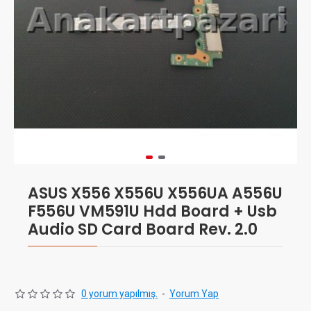
ASUS X556 X556U X556UA A556U
F556U VM591U Hdd Board + Usb
Audio SD Card Board Rev. 2.0
0 yorum yapılmış.
-
Yorum Yap