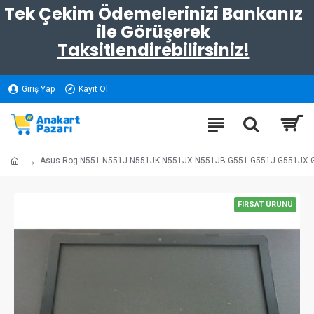
Tek Çekim Ödemelerinizi Bankanız
ile Görüşerek
Taksitlendirebilirsiniz!
Giriş Yap
Kayıt Ol
Asus Rog N551 N551J N551JK N551JX N551JB G551 G551J G551JX G5
FIRSAT ÜRÜNÜ