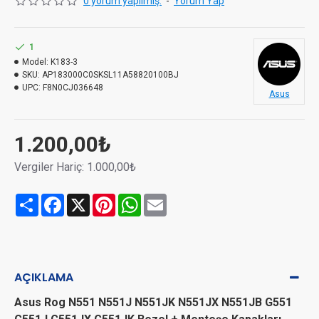
0 yorum yapılmış.
-
Yorum Yap
1
Model:
K183-3
SKU:
AP183000C0SKSL11A58820100BJ
UPC:
F8N0CJ036648
Asus
1.200,00₺
Vergiler Hariç: 1.000,00₺
Share
Facebook
X
Pinterest
WhatsApp
Email
AÇIKLAMA
Asus Rog N551 N551J N551JK N551JX N551JB G551