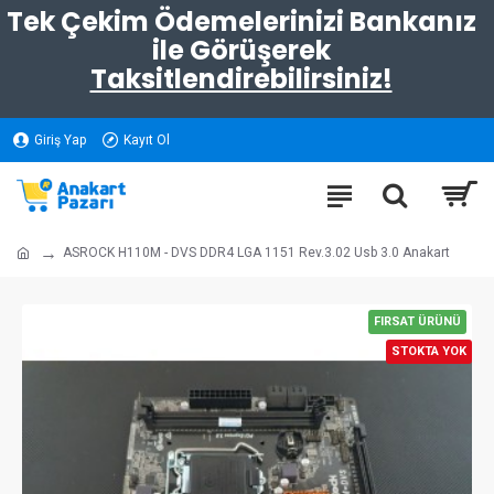
Tek Çekim Ödemelerinizi Bankanız
ile Görüşerek
Taksitlendirebilirsiniz!
Giriş Yap
Kayıt Ol
ASROCK H110M - DVS DDR4 LGA 1151 Rev.3.02 Usb 3.0 Anakart
FIRSAT ÜRÜNÜ
STOKTA YOK