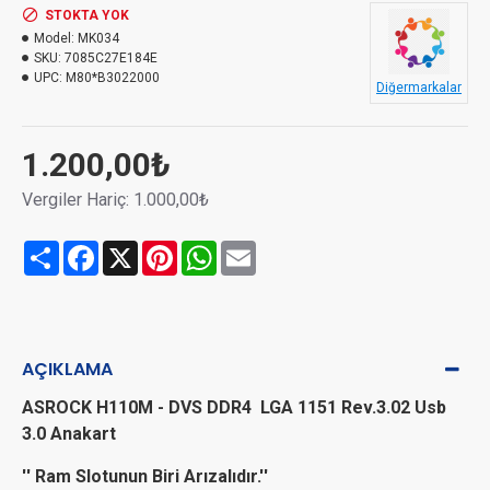
STOKTA YOK
Model:
MK034
SKU:
7085C27E184E
UPC:
M80*B3022000
Diğermarkalar
1.200,00₺
Vergiler Hariç: 1.000,00₺
Share
Facebook
X
Pinterest
WhatsApp
Email
AÇIKLAMA
ASROCK H110M - DVS DDR4 LGA 1151 Rev.3.02 Usb
3.0 Anakart
'' Ram Slotunun Biri Arızalıdır.''