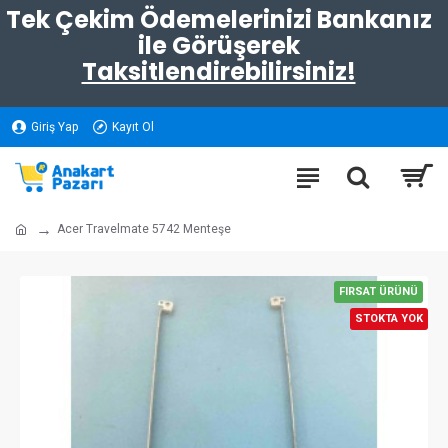
Tek Çekim Ödemelerinizi Bankanız
ile Görüşerek
Taksitlendirebilirsiniz!
Giriş Yap
Kayıt Ol
Acer Travelmate 5742 Menteşe
FIRSAT ÜRÜNÜ
STOKTA YOK