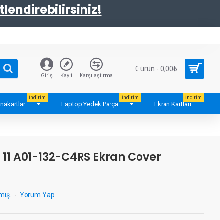
tlendirebilirsiniz!
0 ürün - 0,00₺
Giriş
Kayıt
Karşılaştırma
İndirim
İndirim
İndirim
nakartlar
Laptop Yedek Parça
Ekran Kartları
 11 A01-132-C4RS Ekran Cover
mış.
-
Yorum Yap