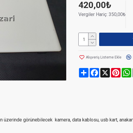
420,00₺
Vergiler Hariç: 350,00₺
Alışveriş Listeme Ekle
Share
Facebook
X
Pinte
 üzerinde görünebilecek kamera, data kablosu, usb kart, anakart, kl