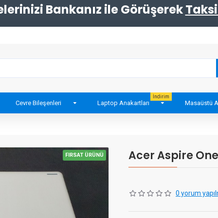
erinizi Bankanız ile Görüşerek
Taksi
İndirim
Cevre Bileşenleri
Laptop Anakartları
Masaüstü A
Acer Aspire One
FIRSAT ÜRÜNÜ
0 yorum yapıl