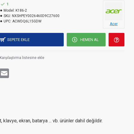
1
Model:
K186-2
SKU:
NXSHPEY0026460D9C27600
UPC:
ACWDQ6L15GDW
Acer
SEPETE EKLE
HEMEN AL
Karşılaştırma listesine ekle
rest
WhatsApp
Email
avye, ekran, batarya ... vb. ürünler dahil değildir.