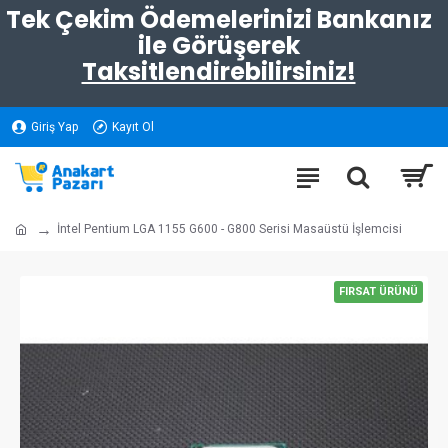
Tek Çekim Ödemelerinizi Bankanız
ile Görüşerek
Taksitlendirebilirsiniz!
Giriş Yap
Kayıt Ol
İntel Pentium LGA 1155 G600 - G800 Serisi Masaüstü İşlemcisi
FIRSAT ÜRÜNÜ