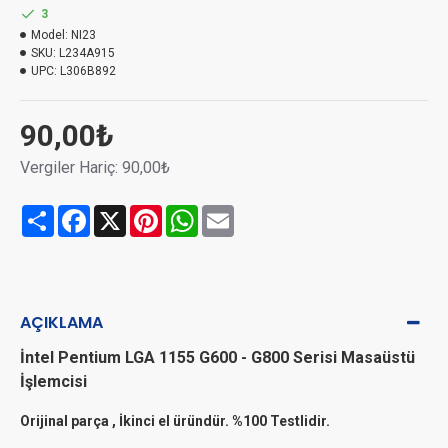
3
Model:
NI23
SKU:
L234A915
UPC:
L306B892
90,00₺
Vergiler Hariç: 90,00₺
Share
Facebook
X
Pinterest
WhatsApp
Email
AÇIKLAMA
İnte
l Pentium LGA 1155 G600 - G800 Serisi Masaüstü
İşlemcisi
Orijinal parça , İkinci el üründür. %100 Testlidir.