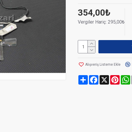
354,00₺
Vergiler Hariç: 295,00₺
Alışveriş Listeme Ekle
Share
Facebook
X
Pinte