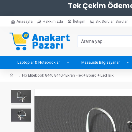
Tek Çekim Ödemel
Anasayfa
Hakkımızda
İletişim
Sık Sorulan Sorular
Laptoplar & Notebooklar
Masaüstü Bilgisayarlar
Hp Elitebook 8440 8440P Ekran Flex + Board + Led Isık