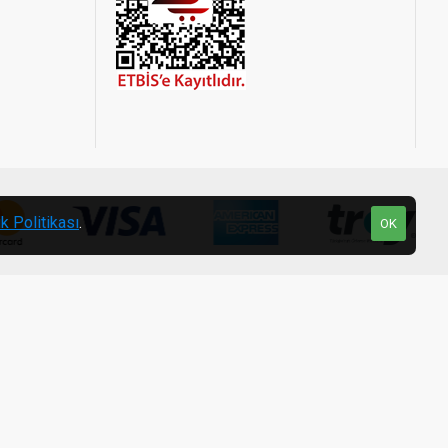
ik Politikası
.
OK