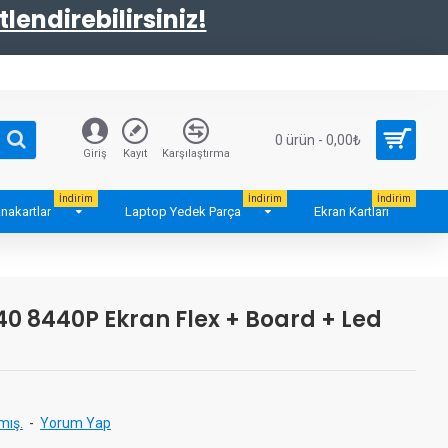
tlendirebilirsiniz!
0 ürün - 0,00₺
Giriş
Kayıt
Karşılaştırma
İndirim
İndirim
İndirim
nakartlar
Laptop Yedek Parça
Ekran Kartları
40 8440P Ekran Flex + Board + Led
mış.
-
Yorum Yap