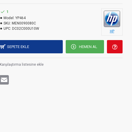
1
Model:
YP464
SKU:
MEN0090080C
UPC:
DC02C000U10W
HP
SEPETE EKLE
HEMEN AL
Karşılaştırma listesine ekle
rest
WhatsApp
Email