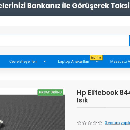
erinizi Bankanız ile Görüşerek
Taksi
İndirim
Cevre Bileşenleri
Laptop Anakartları
Masaüstü A
Hp Elitebook 84
FIRSAT ÜRÜNÜ
Isık
0 yorum yapıl